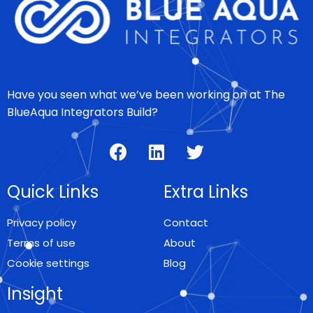
Have you seen what we’ve been working on at The
BlueAqua Integrators Build?
Quick Links
Extra Links
Privacy policy
Contact
Terms of use
About
Cookie settings
Blog
Insight