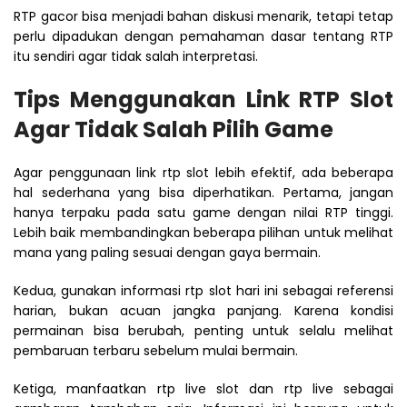
RTP gacor bisa menjadi bahan diskusi menarik, tetapi tetap
perlu dipadukan dengan pemahaman dasar tentang RTP
itu sendiri agar tidak salah interpretasi.
Tips Menggunakan Link RTP Slot
Agar Tidak Salah Pilih Game
Agar penggunaan link rtp slot lebih efektif, ada beberapa
hal sederhana yang bisa diperhatikan. Pertama, jangan
hanya terpaku pada satu game dengan nilai RTP tinggi.
Lebih baik membandingkan beberapa pilihan untuk melihat
mana yang paling sesuai dengan gaya bermain.
Kedua, gunakan informasi rtp slot hari ini sebagai referensi
harian, bukan acuan jangka panjang. Karena kondisi
permainan bisa berubah, penting untuk selalu melihat
pembaruan terbaru sebelum mulai bermain.
Ketiga, manfaatkan rtp live slot dan rtp live sebagai