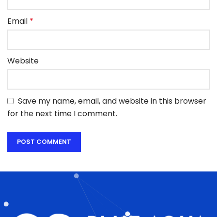
Email
*
Website
Save my name, email, and website in this browser
for the next time I comment.