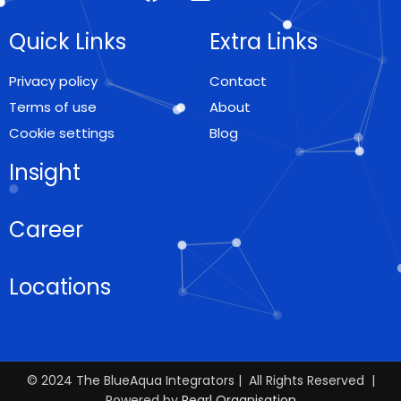
Quick Links
Extra Links
Privacy policy
Contact
Terms of use
About
Cookie settings
Blog
Insight
Career
Locations
© 2024 The BlueAqua Integrators | All Rights Reserved |
Powered by
Pearl Organisation