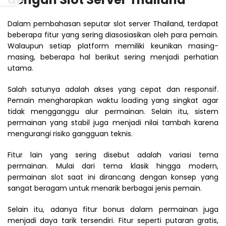
Dalam pembahasan seputar slot server Thailand, terdapat
beberapa fitur yang sering diasosiasikan oleh para pemain.
Walaupun setiap platform memiliki keunikan masing-
masing, beberapa hal berikut sering menjadi perhatian
utama.
Salah satunya adalah akses yang cepat dan responsif.
Pemain mengharapkan waktu loading yang singkat agar
tidak mengganggu alur permainan. Selain itu, sistem
permainan yang stabil juga menjadi nilai tambah karena
mengurangi risiko gangguan teknis.
Fitur lain yang sering disebut adalah variasi tema
permainan. Mulai dari tema klasik hingga modern,
permainan slot saat ini dirancang dengan konsep yang
sangat beragam untuk menarik berbagai jenis pemain.
Selain itu, adanya fitur bonus dalam permainan juga
menjadi daya tarik tersendiri. Fitur seperti putaran gratis,