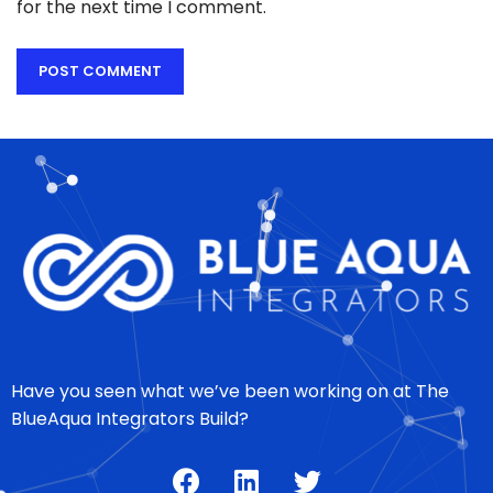
for the next time I comment.
Have you seen what we’ve been working on at The
BlueAqua Integrators Build?