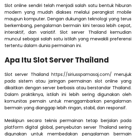
Slot online sendiri telah menjadi salah satu bentuk hiburan
modern yang mudah diakses melalui perangkat mobile
maupun komputer. Dengan dukungan teknologi yang terus
berkembang, pengalaman bermain kini terasa lebih cepat,
interaktif, dan variatif. Slot server Thailand kemudian
muncul sebagai salah satu istilah yang mewakili preferensi
tertentu dalam dunia permainan ini.
Apa Itu Slot Server Thailand
Slot server Thailand
https://siriusspamasaj.com/
merujuk
pada sistem atau jaringan permainan slot online yang
dikaitkan dengan server berbasis atau berstandar Thailand.
Dalam praktiknya, istilah ini lebih sering digunakan oleh
komunitas pemain untuk menggambarkan pengalaman
bermain yang dianggap lebih ringan, stabil, dan responsif.
Meskipun secara teknis permainan tetap berjalan pada
platform digital global, penyebutan server Thailand sering
digunakan untuk membedakan pengalaman bermain