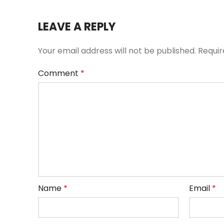
LEAVE A REPLY
Your email address will not be published.
Requir
Comment
*
Name
*
Email
*