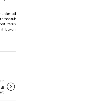
 menikmati
 termasuk
apat terus
nih bukan
ER
 di
et