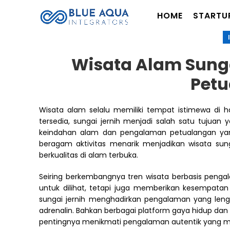
HOME
STARTU
Wisata Alam Sunga
Petu
Wisata alam selalu memiliki tempat istimewa di ha
tersedia, sungai jernih menjadi salah satu tuju
keindahan alam dan pengalaman petualangan yang
beragam aktivitas menarik menjadikan wisata sun
berkualitas di alam terbuka.
Seiring berkembangnya tren wisata berbasis pengal
untuk dilihat, tetapi juga memberikan kesempatan
sungai jernih menghadirkan pengalaman yang lengk
adrenalin. Bahkan berbagai platform gaya hidup dan 
pentingnya menikmati pengalaman autentik yang 