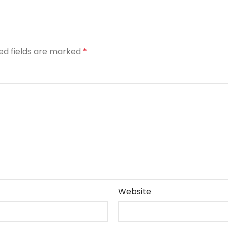
ed fields are marked
*
Website