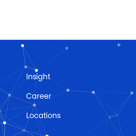
Insight
Career
Locations