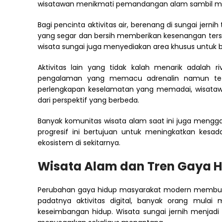
wisatawan menikmati pemandangan alam sambil men
Bagi pencinta aktivitas air, berenang di sungai jer
yang segar dan bersih memberikan kesenangan ters
wisata sungai juga menyediakan area khusus untuk b
Aktivitas lain yang tidak kalah menarik adalah 
pengalaman yang memacu adrenalin namun teta
perlengkapan keselamatan yang memadai, wisataw
dari perspektif yang berbeda.
Banyak komunitas wisata alam saat ini juga mengg
progresif ini bertujuan untuk meningkatkan kesa
ekosistem di sekitarnya.
Wisata Alam dan Tren Gaya 
Perubahan gaya hidup masyarakat modern membuat 
padatnya aktivitas digital, banyak orang mula
keseimbangan hidup. Wisata sungai jernih menjad