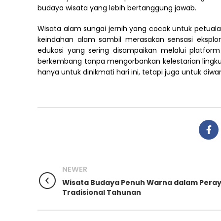
budaya wisata yang lebih bertanggung jawab.
Wisata alam sungai jernih yang cocok untuk petuala
keindahan alam sambil merasakan sensasi eksplo
edukasi yang sering disampaikan melalui platform
berkembang tanpa mengorbankan kelestarian lingku
hanya untuk dinikmati hari ini, tetapi juga untuk di
NEWER
Wisata Budaya Penuh Warna dalam Pera
Tradisional Tahunan