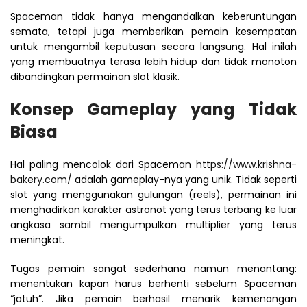
Spaceman tidak hanya mengandalkan keberuntungan
semata, tetapi juga memberikan pemain kesempatan
untuk mengambil keputusan secara langsung. Hal inilah
yang membuatnya terasa lebih hidup dan tidak monoton
dibandingkan permainan slot klasik.
Konsep Gameplay yang Tidak
Biasa
Hal paling mencolok dari Spaceman
https://www.krishna-
bakery.com/
adalah gameplay-nya yang unik. Tidak seperti
slot yang menggunakan gulungan (reels), permainan ini
menghadirkan karakter astronot yang terus terbang ke luar
angkasa sambil mengumpulkan multiplier yang terus
meningkat.
Tugas pemain sangat sederhana namun menantang:
menentukan kapan harus berhenti sebelum Spaceman
“jatuh”. Jika pemain berhasil menarik kemenangan