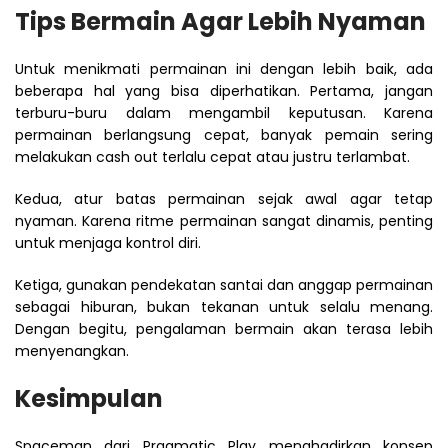
Tips Bermain Agar Lebih Nyaman
Untuk menikmati permainan ini dengan lebih baik, ada
beberapa hal yang bisa diperhatikan. Pertama, jangan
terburu-buru dalam mengambil keputusan. Karena
permainan berlangsung cepat, banyak pemain sering
melakukan cash out terlalu cepat atau justru terlambat.
Kedua, atur batas permainan sejak awal agar tetap
nyaman. Karena ritme permainan sangat dinamis, penting
untuk menjaga kontrol diri.
Ketiga, gunakan pendekatan santai dan anggap permainan
sebagai hiburan, bukan tekanan untuk selalu menang.
Dengan begitu, pengalaman bermain akan terasa lebih
menyenangkan.
Kesimpulan
Spaceman dari Pragmatic Play menghadirkan konsep