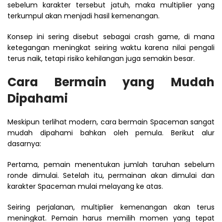
sebelum karakter tersebut jatuh, maka multiplier yang
terkumpul akan menjadi hasil kemenangan.
Konsep ini sering disebut sebagai crash game, di mana
ketegangan meningkat seiring waktu karena nilai pengali
terus naik, tetapi risiko kehilangan juga semakin besar.
Cara Bermain yang Mudah
Dipahami
Meskipun terlihat modern, cara bermain Spaceman sangat
mudah dipahami bahkan oleh pemula. Berikut alur
dasarnya:
Pertama, pemain menentukan jumlah taruhan sebelum
ronde dimulai. Setelah itu, permainan akan dimulai dan
karakter Spaceman mulai melayang ke atas.
Seiring perjalanan, multiplier kemenangan akan terus
meningkat. Pemain harus memilih momen yang tepat