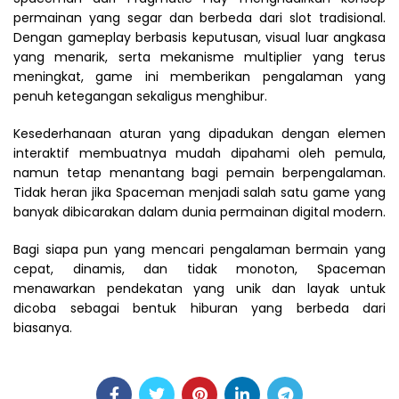
permainan yang segar dan berbeda dari slot tradisional.
Dengan gameplay berbasis keputusan, visual luar angkasa
yang menarik, serta mekanisme multiplier yang terus
meningkat, game ini memberikan pengalaman yang
penuh ketegangan sekaligus menghibur.
Kesederhanaan aturan yang dipadukan dengan elemen
interaktif membuatnya mudah dipahami oleh pemula,
namun tetap menantang bagi pemain berpengalaman.
Tidak heran jika Spaceman menjadi salah satu game yang
banyak dibicarakan dalam dunia permainan digital modern.
Bagi siapa pun yang mencari pengalaman bermain yang
cepat, dinamis, dan tidak monoton, Spaceman
menawarkan pendekatan yang unik dan layak untuk
dicoba sebagai bentuk hiburan yang berbeda dari
biasanya.