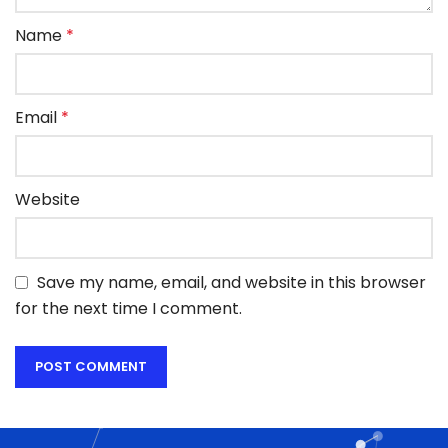
Name
*
Email
*
Website
Save my name, email, and website in this browser
for the next time I comment.