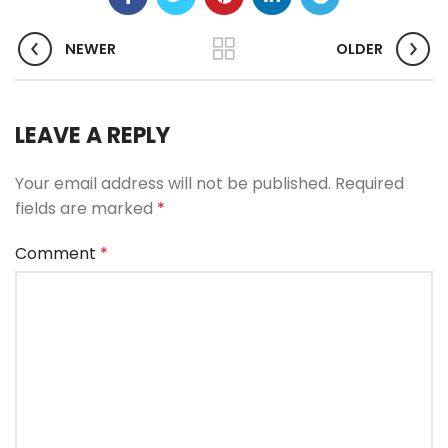
NEWER
OLDER
LEAVE A REPLY
Your email address will not be published.
Required
fields are marked
*
Comment
*